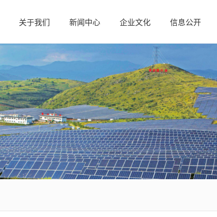
关于我们
新闻中心
企业文化
信息公开