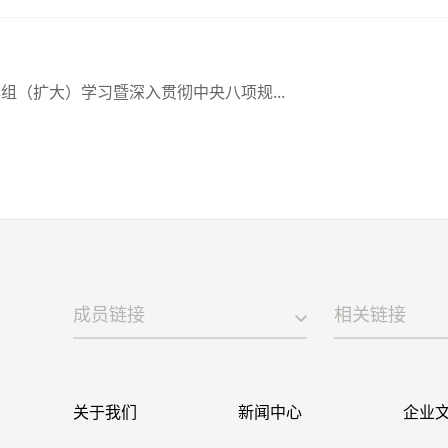
组（扩大）学习暨深入贯彻中央八项规...
成员链接
相关链接
关于我们
新闻中心
企业