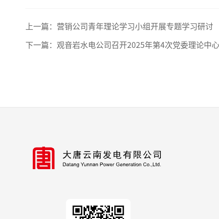
上一篇：
营销公司青年理论学习小组开展专题学习研讨
下一篇：
观音岩水电公司召开2025年第4次党委理论中心