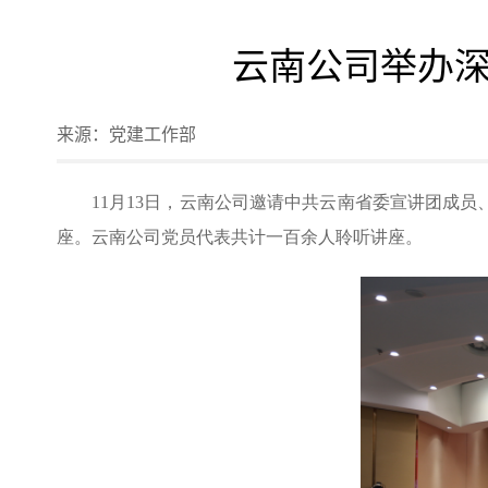
云南公司举办
来源：
党建工作部
11月13日，云南公司邀请中共云南省委宣讲团成
座。云南公司党员代表共计一百余人聆听讲座。